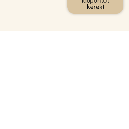
Időpontot
kérek!