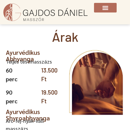
Árak
Ayurvédikus
Abhyanga
Teljes testmasszázs
60
13.500
perc
Ft
90
19.500
perc
Ft
Ayurvédikus
Shyroabhyanga
Arc-fej-nyak-váll
masszázs