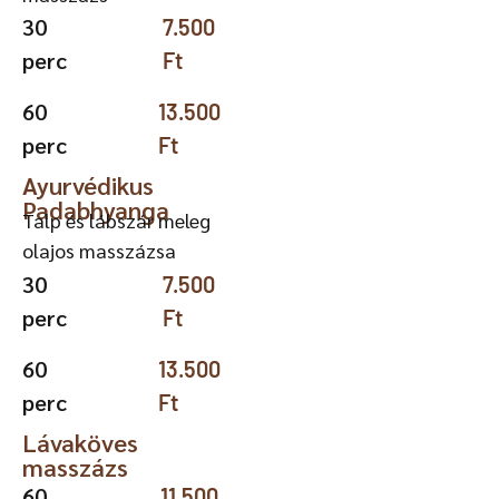
30
7.500
perc
Ft
60
13.500
perc
Ft
Ayurvédikus
Padabhyanga
Talp és lábszár meleg
olajos masszázsa
30
7.500
perc
Ft
60
13.500
perc
Ft
Lávaköves
masszázs
60
11.500