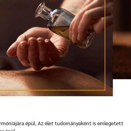
armóniájára épül. Az élet tudományaként is emlegetett
e épül.