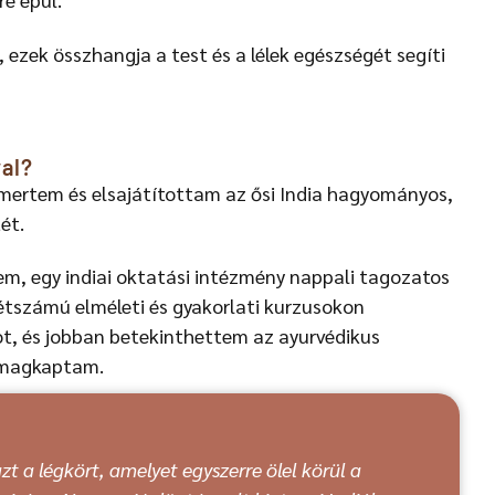
ezek összhangja a test és a lélek egészségét segíti
al?
mertem és elsajátítottam az ősi India hagyományos,
ét.
m, egy indiai oktatási intézmény nappali tagozatos
létszámú elméleti és gyakorlati kurzusokon
t, és jobban betekinthettem az ayurvédikus
s magkaptam.
t a légkört, amelyet egyszerre ölel körül a