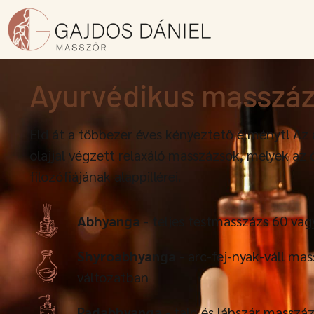
Ayurvédikus masszá
Éld át a többezer éves kényeztető élményt! Az
olajjal végzett relaxáló masszázsok, melyek az ő
filozófiájának alappillérei.
Abhyanga
- teljes testmasszázs 60 va
Shyroabhyanga
- arc-fej-nyak-váll ma
változatban
Padabhyanga
- talp és lábszár masszá