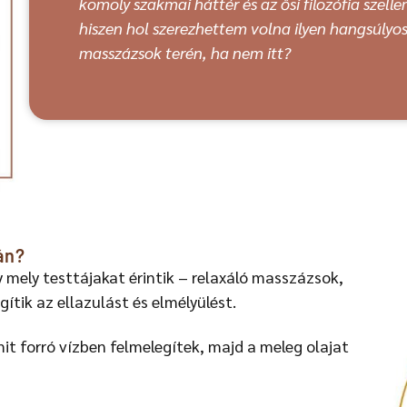
komoly szakmai háttér és az ősi filozófia szell
hiszen hol szerezhettem volna ilyen hangsúlyos
masszázsok terén, ha nem itt?
án?
 mely testtájakat érintik – relaxáló masszázsok,
ítik az ellazulást és elmélyülést.
t forró vízben felmelegítek, majd a meleg olajat