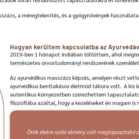
sszázs, a méregtelenítés, és a gyógynövények használata, 
Hogyan kerültem kapcsolatba az Ayurvédáv
2019-ben 1 hónapot Indiában töltöttem, ahol megis
természetes orvostudományi rendszerének szemlélet
Az ayurvédikus masszázs képzés, amelyen részt vette
ayurvédikus bentlakásos életmód tábora volt. A kis 
autentikus környezetben szerezhettem tapasztalato
filozófiába azáltal, hogy a kezeléseket én magam i
Örök életre szóló élmény volt megtapasztalni az