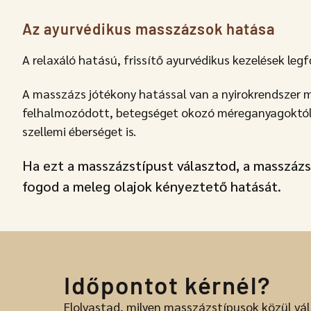
Az ayurvédikus masszázsok hatása
A relaxáló hatású, frissítő ayurvédikus kezelések legf
A masszázs jótékony hatással van a nyirokrendszer mű
felhalmozódott, betegséget okozó méreganyagoktól. Ja
szellemi éberséget is.
Ha ezt a masszázstípust választod, a masszázs
fogod a meleg olajok kényeztető hatását.
Időpontot kérnél?
Elolvastad, milyen masszázstípusok közül vál