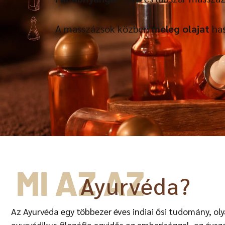
A masszázsok közben
meleg olajat
has
MI AZ AZ
Ayurvéda?
Az Ayurvéda egy többezer éves indiai ősi tudomány, ol
ayurvédikus filozófia egyidős az emberiséggel, az évs