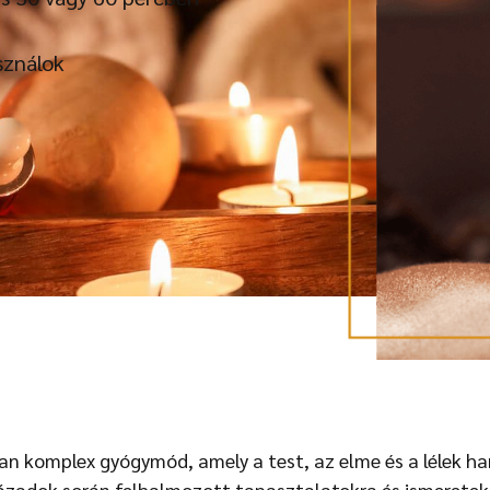
ználok
yan komplex gyógymód, amely a test, az elme és a lélek h
zázadok során felhalmozott tapasztalatokra és ismeretekr