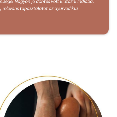
emisége. Nagyon jó döntés volt kiutazni Indiába,
, releváns tapasztalatot az ayurvédikus