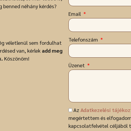
ég benned néhány kérdés?
Email
Telefonszám
ég véletlenül sem fordulhat
rdésed van, kérlek
add meg
k.
Köszönöm!
Üzenet
Az
Adatkezelési tájéko
megértettem és elfogadom
kapcsolatfelvétel céljából 