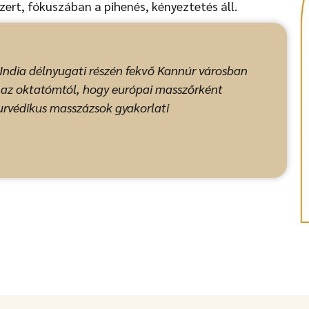
ert, fókuszában a pihenés, kényeztetés áll.
India délnyugati részén fekvő Kannúr városban
m az oktatómtól, hogy európai masszőrként
yurvédikus masszázsok gyakorlati