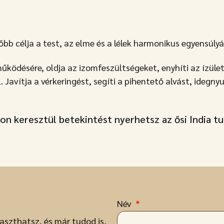
őbb célja a test, az elme és a lélek harmonikus egyensúlyá
ködésére, oldja az izomfeszültségeket, enyhíti az ízület
vítja a vérkeringést, segíti a pihentető alvást, idegnyu
on keresztül betekintést nyerhetsz az ősi India tu
Név
aszthatsz, és már tudod is,