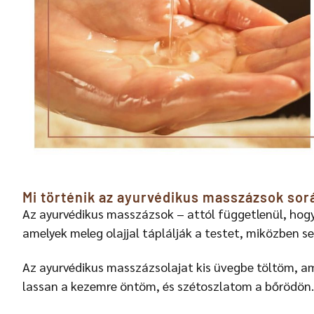
Mi történik az ayurvédikus masszázsok sor
Az ayurvédikus masszázsok – attól függetlenül, hogy
amelyek meleg olajjal táplálják a testet, miközben seg
Az ayurvédikus masszázsolajat kis üvegbe töltöm, ami
lassan a kezemre öntöm, és szétoszlatom a bőrödön.