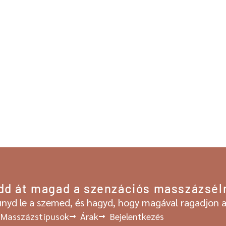
dd át magad a szenzációs masszázsé
nyd le a szemed, és hagyd, hogy magával ragadjon a 
Masszázstípusok
Árak
Bejelentkezés